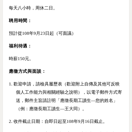
每天八小時，周休二日。
聘用時間：
預計從
108
年
9
月
23
日起（可面議）
福利待遇：
時薪
150
元。
應徵方式與面談：
1.
歡迎申請，請檢具履歷表（歡迎附上自傳及其他可反映
個人工作能力與相關經驗之說明），以電子郵件方式寄
送，郵件主旨請註明「應徵長期工讀生—您的姓名」
（例：應徵長期工讀生—王大同）。
2.
收件截止日期：自即日起至
108
年
9
月
16
日截止。