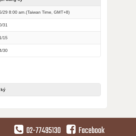
6/29 8:00 am.(Taiwan Time, GMT+8)
0/31
1/15
4/30
 ký
02-77495130
Facebook