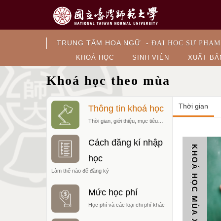
TRUNG TÂM HOA NGỮ
- ĐẠI HỌC SƯ PHẠM
KHOÁ HỌC
SINH VIÊN
XUẤT BẢ
Khoá học theo mùa
Thời gian
Thông tin khoá học
Thời gian, giới thiệu, mục tiêu…
Cách đăng kí nhập
KHOÁ HỌC MÙA XUÂN
học
Làm thế nào để đăng ký
Mức học phí
Học phí và các loại chi phí khác