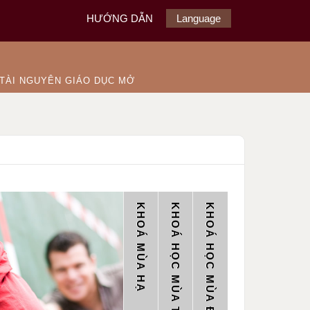
HƯỚNG DẪN
Language
TÀI NGUYÊN GIÁO DỤC MỞ
KHOÁ MÙA HẠ
KHOÁ HỌC MÙA THU
KHOÁ HỌC MÙA ĐÔNG