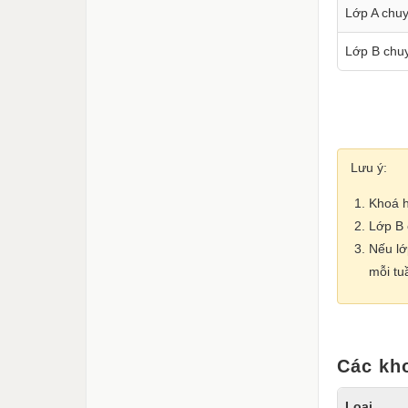
Lớp A chu
Lớp B chu
Lưu ý:
Khoá h
Lớp B 
Nếu lớ
mỗi tu
Các kh
Loại