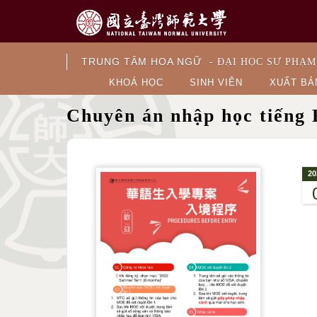
TRUNG TÂM HOA NGỮ
- ĐẠI HỌC SƯ PHẠM
KHOÁ HỌC
SINH VIÊN
XUẤT BẢ
Chuyên án nhập học tiếng
20