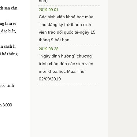
hoá)
ách sạn cần
2019-09-01
Các sinh viên khoá học mùa
ng tâm sẽ
Thu đăng ký trở thành sinh
 đặc biệt,
viên trao đổi quốc tế-ngày 15
tháng 9 hết hạn
an cách li
2019-08-28
i hệ thống
“Ngày định hướng” chương
trình chào đón các sinh viên
mới Khoá học Mùa Thu
02/09/2019
heo tình
n 3,000