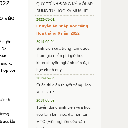
2022
QUY TRÌNH ĐĂNG KÝ MỚI ÁP
DỤNG TỪ HỌC KỲ MÙA HÈ
o vào
2022-03-01
Chuyên án nhập học tiếng
Hoa tháng 6 năm 2022
hệ ngôn
2019-09-04
Sinh viên của trung tâm được
 Đài
tham gia miễn phí giờ học
hoàn
khoa chuyên nghành của đại
đăng ký
học chính quy
 hợp với
2019-09-04
Cuộc thi diễn thuyết tiếng Hoa
MTC 2019
o danh
2019-09-03
Tuyển dụng sinh viên vừa học
chừng,
vừa làm làm việc dài hạn tại
trước khi
MTC (Viện nghiên cứu văn