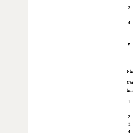
Nhắ
Nhữ
hìn