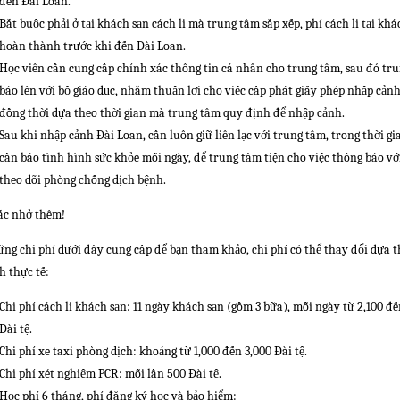
đến Đài Loan.
Bắt buộc phải ở tại khách sạn cách li mà trung tâm sắp xếp, phí cách li tại kh
hoàn thành trước khi đến Đài Loan.
Học viên cần cung cấp chính xác thông tin cá nhân cho trung tâm, sau đó tru
báo lên với bộ giáo dục, nhằm thuận lợi cho việc cấp phát giấy phép nhập cảnh
đồng thời dựa theo thời gian mà trung tâm quy định để nhập cảnh.
Sau khi nhập cảnh Đài Loan, cần luôn giữ liên lạc với trung tâm, trong thời gi
cần báo tình hình sức khỏe mỗi ngày, để trung tâm tiện cho việc thông báo vớ
theo dõi phòng chống dịch bệnh.
c nhở thêm!
ng chi phí dưới đây cung cấp để bạn tham khảo, chi phí có thể thay đổi dựa t
h thực tế:
Chi phí cách li khách sạn: 11 ngày khách sạn (gồm 3 bữa), mỗi ngày từ 2,100 đế
Đài tệ.
Chi phí xe taxi phòng dịch: khoảng từ 1,000 đến 3,000 Đài tệ.
Chi phí xét nghiệm PCR: mỗi lần 500 Đài tệ.
Học phí 6 tháng, phí đăng ký học và bảo hiểm: