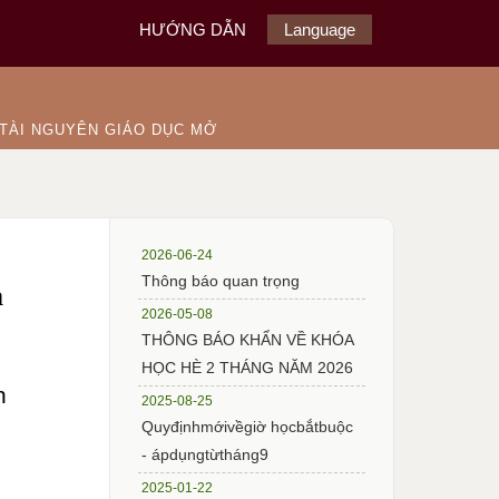
HƯỚNG DẪN
Language
TÀI NGUYÊN GIÁO DỤC MỞ
2026-06-24
Thông báo quan trọng
a
2026-05-08
THÔNG BÁO KHẨN VỀ KHÓA
HỌC HÈ 2 THÁNG NĂM 2026
n
2025-08-25
Quyđịnhmớivềgiờ họcbắtbuộc
- ápdụngtừtháng9
2025-01-22