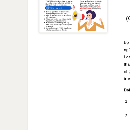
(
Bộ 
ng
Lo
thà
nhậ
tru
Đ
ố