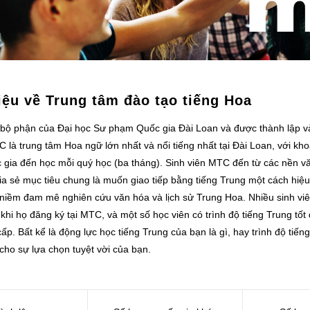
iệu về Trung tâm đào tạo tiếng Hoa
bộ phận của Đại học Sư phạm Quốc gia Đài Loan và được thành lập 
C là trung tâm Hoa ngữ lớn nhất và nổi tiếng nhất tại Đài Loan, với kh
 gia đến học mỗi quý học (ba tháng). Sinh viên MTC đến từ các nền 
a sẻ mục tiêu chung là muốn giao tiếp bằng tiếng Trung một cách hiệu 
 niềm đam mê nghiên cứu văn hóa và lịch sử Trung Hoa. Nhiều sinh viê
khi họ đăng ký tại MTC, và một số học viên có trình độ tiếng Trung tốt 
ấp. Bất kể là động lực học tiếng Trung của bạn là gì, hay trình độ tiế
 cho sự lựa chọn tuyệt vời của bạn.