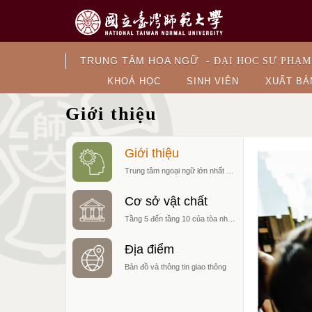
TRUNG TÂM HOA NGỮ
- ĐẠI HỌC SƯ PHẠM
KHOÁ HỌC
SINH VIÊN
XUẤT BẢ
Giới thiệu
Giới thiệu
Trung tâm ngoại ngữ lớn nhất Đài Loan
Cơ sở vật chất
Tầng 5 đến tầng 10 của tòa nhà Bo-ai
Địa điểm
Bản đồ và thông tin giao thông