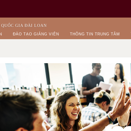
 QUỐC GIA ĐÀI LOAN
N
ĐÀO TẠO GIẢNG VIÊN
THÔNG TIN TRUNG TÂM