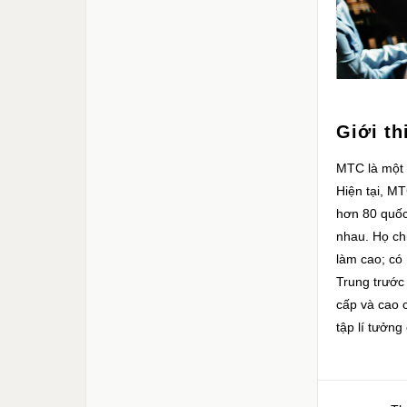
Giới th
MTC là một 
Hiện tại, MT
hơn 80 quốc
nhau. Họ chi
làm cao; có
Trung trước 
cấp và cao c
tập lí tưởng