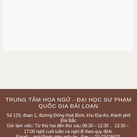
TRUNG TÂM HOA NGỮ - ĐẠI HỌC SƯ PHẠM
QUỐC GIA ĐÀI LOAN
Số 129, đoạn 1, đường Đông Hoà Bình, khu Đại An, thành phố
Đài Bắc
Giờ làm việc: Từ thứ hai đến thứ sáu 08:30～12:30， 13:30～
17:00 nghỉ cuối tuần và nghỉ lễ theo quy định.
Email：
mtc@mtc.ntnu.edu.tw
Fax： 02-23418431