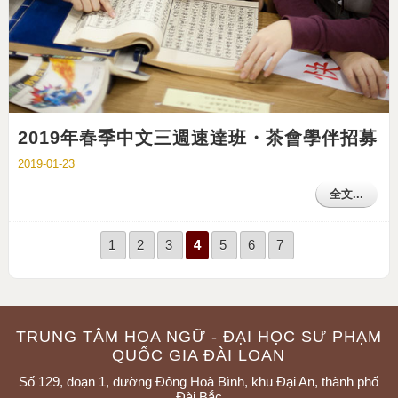
2019年春季中文三週速達班・茶會學伴招募
2019-01-23
全文...
1
2
3
4
5
6
7
TRUNG TÂM HOA NGỮ - ĐẠI HỌC SƯ PHẠM
QUỐC GIA ĐÀI LOAN
Số 129, đoạn 1, đường Đông Hoà Bình, khu Đại An, thành phố
Đài Bắc