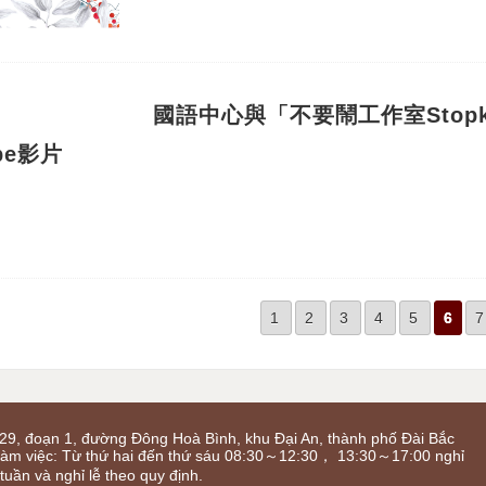
國語中心與「不要鬧工作室Stopki
ube影片
1
2
3
4
5
6
7
29, đoạn 1, đường Đông Hoà Bình, khu Đại An, thành phố Đài Bắc
làm việc: Từ thứ hai đến thứ sáu 08:30～12:30， 13:30～17:00 nghỉ
 tuần và nghỉ lễ theo quy định.