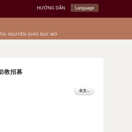
HƯỚNG DẪN
Language
TÀI NGUYÊN GIÁO DỤC MỞ
】助教招募
全文...