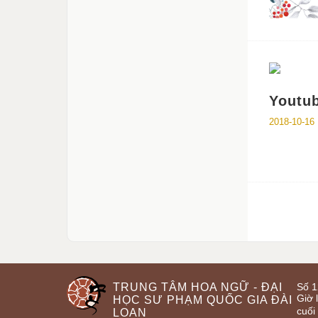
Yout
2018-10-16
TRUNG TÂM HOA NGỮ - ĐẠI
Số 1
Giờ 
HỌC SƯ PHẠM QUỐC GIA ĐÀI
cuối
LOAN