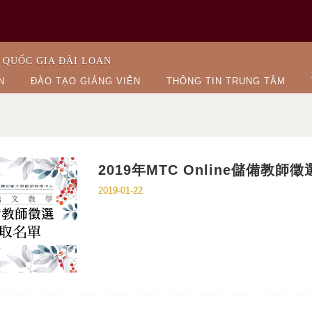
 QUỐC GIA ĐÀI LOAN
N
ĐÀO TẠO GIẢNG VIÊN
THÔNG TIN TRUNG TÂM
2019年MTC Online儲備教
2019-01-22