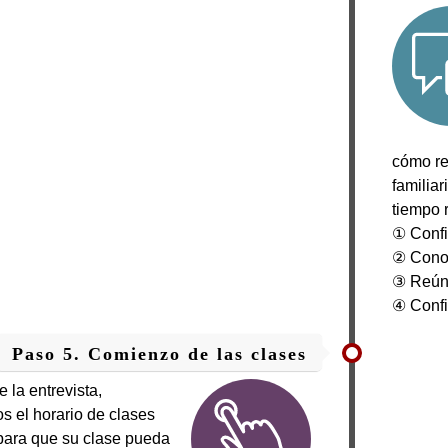
cómo re
familia
tiempo r
① Confi
② Conoc
③ Reún
④ Confi
Paso 5. Comienzo de las clases
 la entrevista,
s el horario de clases
para que su clase pueda