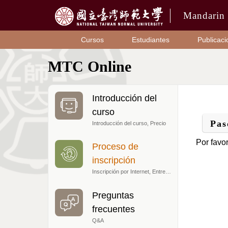
Mandarin 
Cursos
Estudiantes
Publicac
MTC Online
Introducción del
curso
Pas
Introducción del curso, Precio
Por favor
Proceso de
inscripción
Inscripción por Internet, Entrevista previa al curso, Fijar el curso
Preguntas
frecuentes
Q&A